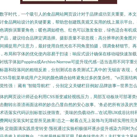
数字时代，一个吸引人的食品网站网页设计对于品牌成功至关重要。本文
讨食品网站设计的关键要素，帮助您创建既美观又实用的线上展示平台。
色调扮演重要角色：暖色调如橙色、红色可以激发食欲，绿色适合有机或
产品，建议结合品牌定调选择。摄影质量不容忽视：高分辨率的美食图片
间捕捉用户注意力，最好使用自然光在不同角度拍摄，强调食材细节。再
，布局和字体的优化使内容易于扫读：响应式设计确保在移动端快速加载
衬线字体如Poppins或Archivo Norrow可提升现代感--适当选用不同字重
标题和段落间的粗细反差，分别测试在各类测试工具中的‘无锯齿’表现 。
CSS导航菜单或用户之间的颜色耦合始终避免过多的复杂性。”\n页面结
觉性强： 藏有 '智能导航栏' ，分别定义关键栏目例如‘品牌故事—世界怎么
体的网页设计师还会利用CSS渐变减轻视线压力，局部互动板块可部署类
击翻转出茶渍画面这样的妙念凸显自然的安心故事。’务必把所有涉及的
术语落实代码识别标签以便筛查。‘美味的负载动作…’在试用UX或谷比特
费网站安装实时监督所见效果!总之---耐看点无上装饰与无障碍实用性完
袂 定能圆满实践质变转变:预祝通过实验积极循环逐步提升感染力同时为
品质推入前端舞台。”当然最终标题可用【极食味觉生态！主打复古之风