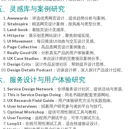
五、灵感库与案例研究
Awwwards
：评选优秀网页设计，提供趋势分析与案例。
SiteInspire
：精选网页设计案例，按风格与类型分类。
Land-book
：着陆页设计灵感库。
Httpster
：展示创意网站设计，聚焦前端实现。
UI Movement
：每日推送UI动效与交互设计灵感。
Page Collective
：高品质网页设计案例集合。
Really Good UX
：分析真实产品的用户体验案例。
UX Case Studies
：来自设计师的完整项目案例分享。
Design Crits
：设计作品反馈社区，帮助提升设计思维。
Design Details Podcast
：访谈设计师，深入探讨产品设计过程。
六、服务设计与用户体验研究
Service Design Network
：全球服务设计社区，提供活动与资源。
This is Service Design Doing
：同名书籍的配套资源网站。
UX Research Field Guide
：用户体验研究方法与实践指南。
User Interviews
：招募用户研究参与者的平台与技巧。
Optimal Workshop
：提供可用性测试工具与教程。
UserTesting
：远程用户测试平台，可学习测试方法。
Loop11
：在线可用性测试工具，适合快速验证设计。