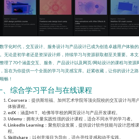
数字化时代，交互设计、服务设计与产品设计已成为创造卓越用户体验的
。无论是初学者还是资深设计师，持续学习与资源获取都至关重要。本文
整理了70个涵盖交互、服务、产品设计以及网页/网站设计的课程与资源
，旨在为你提供一个全面的学习与灵感宝库。赶紧收藏，让你的设计之路
顺畅！
一、综合学习平台与在线课程
Coursera
：提供斯坦福、加州艺术学院等顶尖院校的交互设计与用
体验课程。
edX
：涵盖MIT、哈佛等学校的网页设计与产品开发课程。
Udemy
：拥有大量实践性强的设计课程，适合不同水平的学习者。
LinkedIn Learning
：聚焦职业发展，提供设计软件技能与设计思维
程。
Skillshare
：以创意项目为导向，适合寻找灵感和动手实践。