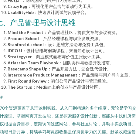
Hotjar
：网站热图与用户行为分析工具。
Crazy Egg
：可视化用户点击与滚动行为工具。
UsabilityHub
：快速设计测试与反馈平台。
七、产品管理与设计思维
Mind the Product
：产品管理社区，提供文章与会议资源。
Product School
：产品经理课程与职业发展资源。
Stanford d.school
：设计思维方法论与免费工具包。
IDEO U
：设计思维与创新课程，来自知名设计公司。
Strategyzer
：商业模式画布与价值主张设计工具。
Atlassian Team Playbook
：团队协作与敏捷开发指南。
Basecamp Shape Up
：产品开发方法，适合迭代设计。
Intercom on Product Management
：产品策略与用户导向文章。
First Round Review
：初创公司产品设计与管理经验。
The Startup
：Medium上的创业与产品设计社区。
##
70个资源覆盖了从理论到实践、从入门到精通的多个维度，无论是学习
计原理、掌握网页开发技能，还是探索服务设计创新，都能从中找到所需
议根据自身目标，定期访问这些网站，参与社区讨论，并动手实践项目。
领域日新月异，持续学习与灵感收集是保持竞争力的关键。赶紧收藏这份