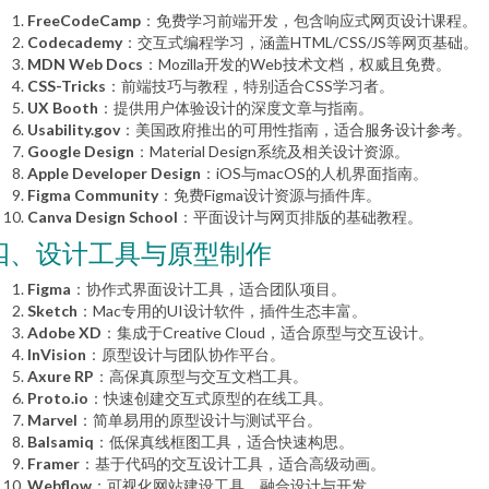
FreeCodeCamp
：免费学习前端开发，包含响应式网页设计课程。
Codecademy
：交互式编程学习，涵盖HTML/CSS/JS等网页基础。
MDN Web Docs
：Mozilla开发的Web技术文档，权威且免费。
CSS-Tricks
：前端技巧与教程，特别适合CSS学习者。
UX Booth
：提供用户体验设计的深度文章与指南。
Usability.gov
：美国政府推出的可用性指南，适合服务设计参考。
Google Design
：Material Design系统及相关设计资源。
Apple Developer Design
：iOS与macOS的人机界面指南。
Figma Community
：免费Figma设计资源与插件库。
Canva Design School
：平面设计与网页排版的基础教程。
四、设计工具与原型制作
Figma
：协作式界面设计工具，适合团队项目。
Sketch
：Mac专用的UI设计软件，插件生态丰富。
Adobe XD
：集成于Creative Cloud，适合原型与交互设计。
InVision
：原型设计与团队协作平台。
Axure RP
：高保真原型与交互文档工具。
Proto.io
：快速创建交互式原型的在线工具。
Marvel
：简单易用的原型设计与测试平台。
Balsamiq
：低保真线框图工具，适合快速构思。
Framer
：基于代码的交互设计工具，适合高级动画。
Webflow
：可视化网站建设工具，融合设计与开发。