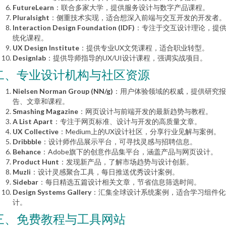
FutureLearn
：联合多家大学，提供服务设计与数字产品课程。
Pluralsight
：侧重技术实现，适合想深入前端与交互开发的开发者。
Interaction Design Foundation (IDF)
：专注于交互设计理论，提
统化课程。
UX Design Institute
：提供专业UX文凭课程，适合职业转型。
Designlab
：提供导师指导的UX/UI设计课程，强调实战项目。
二、专业设计机构与社区资源
Nielsen Norman Group (NN/g)
：用户体验领域的权威，提供研究报
告、文章和课程。
Smashing Magazine
：网页设计与前端开发的最新趋势与教程。
A List Apart
：专注于网页标准、设计与开发的高质量文章。
UX Collective
：Medium上的UX设计社区，分享行业见解与案例。
Dribbble
：设计师作品展示平台，可寻找灵感与招聘信息。
Behance
：Adobe旗下的创意作品集平台，涵盖产品与网页设计。
Product Hunt
：发现新产品，了解市场趋势与设计创新。
Muzli
：设计灵感聚合工具，每日推送优秀设计案例。
Sidebar
：每日精选五篇设计相关文章，节省信息筛选时间。
Design Systems Gallery
：汇集全球设计系统案例，适合学习组件化
计。
三、免费教程与工具网站