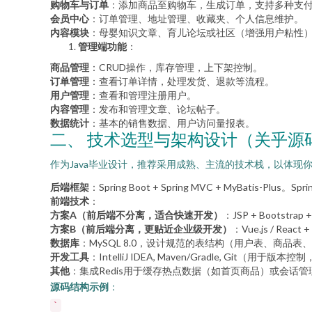
购物车与订单
：添加商品至购物车，生成订单，支持多种支
会员中心
：订单管理、地址管理、收藏夹、个人信息维护。
内容模块
：母婴知识文章、育儿论坛或社区（增强用户粘性
管理端功能
：
商品管理
：CRUD操作，库存管理，上下架控制。
订单管理
：查看订单详情，处理发货、退款等流程。
用户管理
：查看和管理注册用户。
内容管理
：发布和管理文章、论坛帖子。
数据统计
：基本的销售数据、用户访问量报表。
二、 技术选型与架构设计（关乎源
作为Java毕业设计，推荐采用成熟、主流的技术栈，以体现
后端框架
：Spring Boot + Spring MVC + MyBati
前端技术
：
方案A（前后端不分离，适合快速开发）
：JSP + Boots
方案B（前后端分离，更贴近企业级开发）
：Vue.js / Re
数据库
：MySQL 8.0，设计规范的表结构（用户表、商品
开发工具
：IntelliJ IDEA, Maven/Gradle, Git（用
其他
：集成Redis用于缓存热点数据（如首页商品）或会话管理
源码结构示例
：
`