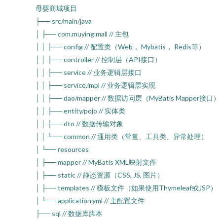
母婴商城项目
├── src/main/java
│ ├── com.muying.mall // 主包
│ │ ├── config // 配置类（Web， Mybatis， Redis等）
│ │ ├── controller // 控制层（API接口）
│ │ ├── service // 业务逻辑层接口
│ │ ├── service.impl // 业务逻辑层实现
│ │ ├── dao/mapper // 数据访问层（MyBatis Mapper接口）
│ │ ├── entity/pojo // 实体类
│ │ ├── dto // 数据传输对象
│ │ └── common // 通用类（常量、工具类、异常处理）
│ └── resources
│ ├── mapper // MyBatis XML映射文件
│ ├── static // 静态资源（CSS, JS, 图片）
│ ├── templates // 模板文件（如果使用Thymeleaf或JSP）
│ └── application.yml // 主配置文件
├── sql // 数据库脚本