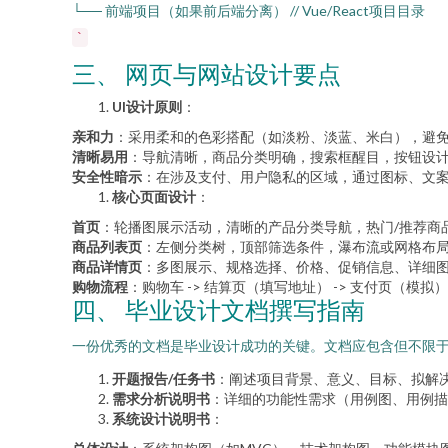
└── 前端项目（如果前后端分离） // Vue/React项目目录
`
三、 网页与网站设计要点
UI设计原则
：
亲和力
：采用柔和的色彩搭配（如淡粉、淡蓝、米白），避
清晰易用
：导航清晰，商品分类明确，搜索框醒目，按钮设
安全性暗示
：在涉及支付、用户隐私的区域，通过图标、文
核心页面设计
：
首页
：轮播图展示活动，清晰的产品分类导航，热门/推荐商
商品列表页
：左侧分类树，顶部筛选条件，瀑布流或网格布
商品详情页
：多图展示、规格选择、价格、促销信息、详细
购物流程
：购物车 -> 结算页（填写地址） -> 支付页（模拟
四、 毕业设计文档撰写指南
一份优秀的文档是毕业设计成功的关键。文档应包含但不限
开题报告/任务书
：阐述项目背景、意义、目标、拟解
需求分析说明书
：详细的功能性需求（用例图、用例描
系统设计说明书
：