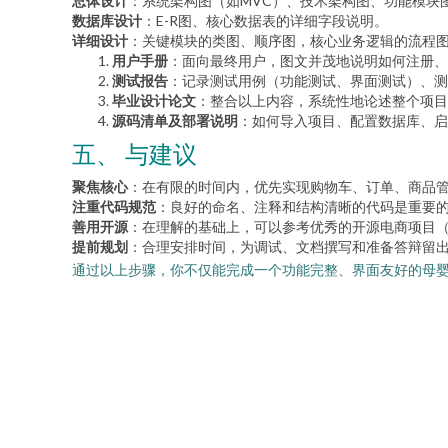
总体设计
：系统架构图（如MVC）、技术架构图、功能模块
数据库设计
：E-R图、核心数据表的详细字段说明。
详细设计
：关键模块的类图、顺序图，核心业务逻辑的流程
用户手册
：面向最终用户，图文并茂地说明如何注册、
测试报告
：记录测试用例（功能测试、界面测试）、测
毕业设计论文
：整合以上内容，系统性地论述整个项目
源码清单及部署说明
：如何导入项目、配置数据库、启
五、 与建议
聚焦核心
：在有限的时间内，优先实现购物车、订单、商品
注重代码规范
：良好的命名、注释和结构清晰的代码是重要
善用开源
：在理解的基础上，可以参考优秀的开源电商项目（如m
提前规划
：合理安排时间，为调试、文档撰写和准备答辩留
通过以上步骤，你不仅能完成一个功能完整、界面友好的母